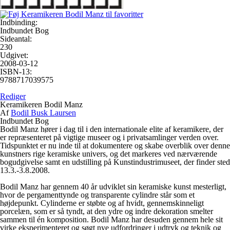
Indbinding:
Indbundet Bog
Sideantal:
230
Udgivet:
2008-03-12
ISBN-13:
9788717039575
Rediger
Keramikeren Bodil Manz
Af
Bodil Busk Laursen
Indbundet Bog
Bodil Manz hører i dag til i den internationale elite af keramikere, der
er repræsenteret på vigtige museer og i privatsamlinger verden over.
Tidspunktet er nu inde til at dokumentere og skabe overblik over denne
kunstners rige keramiske univers, og det markeres ved nærværende
bogudgivelse samt en udstilling på Kunstindustrimuseet, der finder sted
13.3.-3.8.2008.
Bodil Manz har gennem 40 år udviklet sin keramiske kunst mesterligt,
hvor de pergamenttynde og transparente cylindre står som et
højdepunkt. Cylinderne er støbte og af hvidt, gennemskinneligt
porcelæn, som er så tyndt, at den ydre og indre dekoration smelter
sammen til én komposition. Bodil Manz har desuden gennem hele sit
virke eksperimenteret og søgt nye udfordringer i udtryk og teknik og