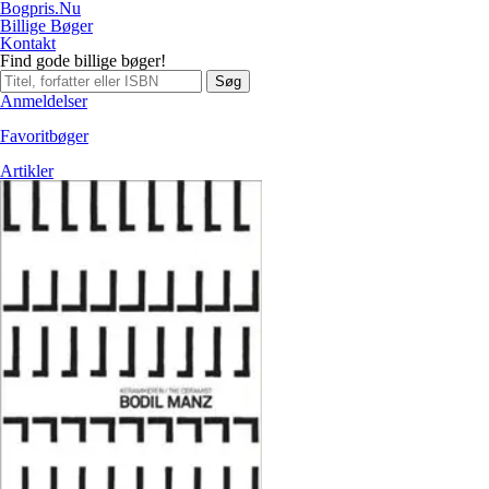
Bogpris.Nu
Billige Bøger
Kontakt
Find gode billige bøger!
Søg
Anmeldelser
Favoritbøger
Artikler