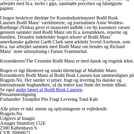
arbejdet med bl.a. tavler i gips, sandstøbt porcelæn og håndgjorte
papirer.
I bogen beskriver direktør for Kunstindustrimuseet Bodil Busk
Laursen Bodil Manz´ værkhistorie, og journalisten Anne Wolden-
Ræthinge (Ninka) giver et nuanceret indblik i en fin kunstners væsen
gennem samtaler med Bodil Manz om bl.a. keramikken, rejserne og
familien. Desuden indeholder bogen tekster af Bodil Manz´
amerikanske gallerist Garth Clark samt arkitekt Svend Axelsson, som
bl.a. har arbejdet sammen med Bodil Manz om hendes og Richard
Manz´ store udsmykning i Farum Svømmehal.
Keramikeren/The Ceramist Bodil Manz er med dansk og engelsk tekst.
Bogen er rigt illustreret og smukt tilrettelagt af Mathilde Manz.
Keramikeren Bodil Manz af Bodil Busk Laursen kan sammenlignes på
Bogpris.Nu. Her samler vi priser, fragt og levering fra danske og
internationale boghandlere, så du lettere kan finde det bedste tilbud.
Se også
andre bøger af Bodil Busk Laursen
.
Prissammenligning
Forhandler
Trustpilot
Pris
Fragt
Levering
Total
Køb
Alle priser er inkl. moms og oplysningerne er vejledende.
Bogpris.Nu
Udgives af Imagix
Amager Strandvej 152E
2300 København S
CVR 20068671