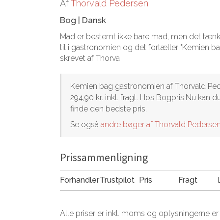
Af
Thorvald Pedersen
Bog
|
Dansk
Mad er bestemt ikke bare mad, men det tænker
til i gastronomien og det fortæller "Kemien
skrevet af Thorva
Kemien bag gastronomien af Thorvald Peder
294,90 kr. inkl. fragt. Hos Bogpris.Nu kan
finde den bedste pris.
Se også
andre bøger af Thorvald Pederse
Prissammenligning
Forhandler
Trustpilot
Pris
Fragt
Alle priser er inkl. moms og oplysningerne er