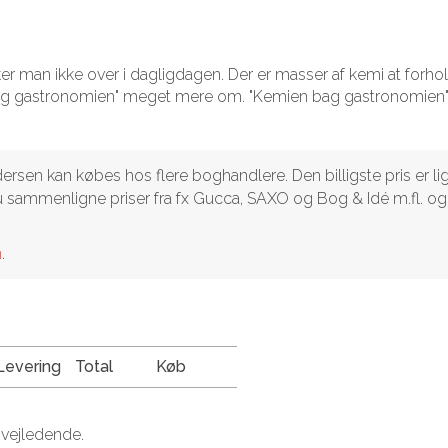
 man ikke over i dagligdagen. Der er masser af kemi at forhol
 bag gastronomien" meget mere om. "Kemien bag gastronomien"
sen kan købes hos flere boghandlere. Den billigste pris er li
 du sammenligne priser fra fx Gucca, SAXO og Bog & Idé m.fl. og
n
.
Levering
Total
Køb
 vejledende.