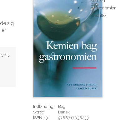
de sig
 er
ge nu
Indbinding:
Bog
Sprog:
Dansk
ISBN-13:
9788717038233
Rediger