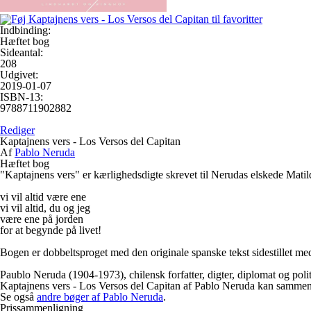
Indbinding:
Hæftet bog
Sideantal:
208
Udgivet:
2019-01-07
ISBN-13:
9788711902882
Rediger
Kaptajnens vers - Los Versos del Capitan
Af
Pablo Neruda
Hæftet bog
"Kaptajnens vers" er kærlighedsdigte skrevet til Nerudas elskede Matil
vi vil altid være ene
vi vil altid, du og jeg
være ene på jorden
for at begynde på livet!
Bogen er dobbeltsproget med den originale spanske tekst sidestillet me
Paublo Neruda (1904-1973), chilensk forfatter, digter, diplomat og politi
Kaptajnens vers - Los Versos del Capitan af Pablo Neruda kan sammenlign
Se også
andre bøger af Pablo Neruda
.
Prissammenligning