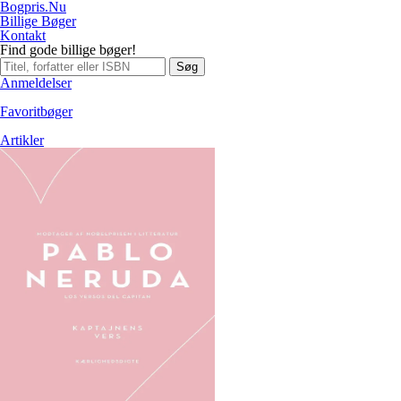
Bogpris.Nu
Billige Bøger
Kontakt
Find gode billige bøger!
Søg
Anmeldelser
Favoritbøger
Artikler