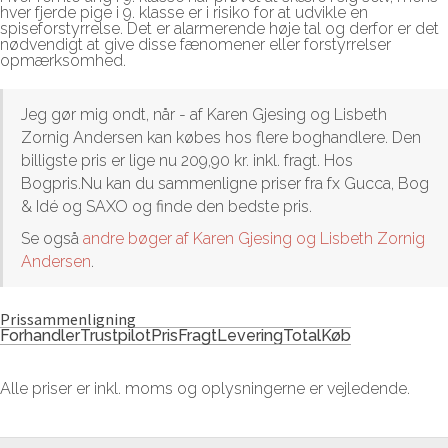
hver fjerde pige i 9. klasse er i risiko for at udvikle en
spiseforstyrrelse. Det er alarmerende høje tal og derfor er det
nødvendigt at give disse fænomener eller forstyrrelser
opmærksomhed.
Jeg gør mig ondt, når - af Karen Gjesing og Lisbeth
Zornig Andersen kan købes hos flere boghandlere. Den
billigste pris er lige nu 209,90 kr. inkl. fragt. Hos
Bogpris.Nu kan du sammenligne priser fra fx Gucca, Bog
& Idé og SAXO og finde den bedste pris.
Se også
andre bøger af Karen Gjesing og Lisbeth Zornig
Andersen
.
Prissammenligning
Forhandler
Trustpilot
Pris
Fragt
Levering
Total
Køb
Alle priser er inkl. moms og oplysningerne er vejledende.