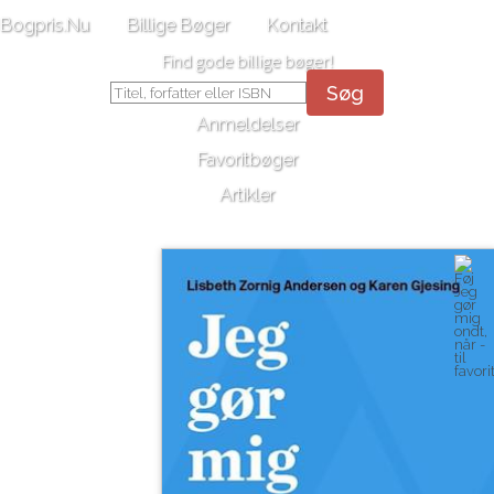
Bogpris.Nu
Billige Bøger
Kontakt
Find gode billige bøger!
Søg
Anmeldelser
Favoritbøger
Artikler