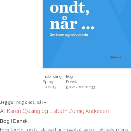
Indbinding:
Bog
Sprog:
Dansk
ISBN-13:
9788702218633
Rediger
Jeg gør mig ondt, når -
Af
Karen Gjesing og Lisbeth Zornig Andersen
Bog
|
Dansk
Hver femte ung i 9. klasse har prøvet at skære i sig selv, mens