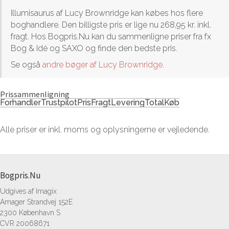
Illumisaurus af Lucy Brownridge kan købes hos flere
boghandlere. Den billigste pris er lige nu 268,95 kr. inkl.
fragt. Hos Bogpris.Nu kan du sammenligne priser fra fx
Bog & Idé og SAXO og finde den bedste pris.
Se også
andre bøger af Lucy Brownridge
.
Prissammenligning
Forhandler
Trustpilot
Pris
Fragt
Levering
Total
Køb
Alle priser er inkl. moms og oplysningerne er vejledende.
Bogpris.Nu
Udgives af Imagix
Amager Strandvej 152E
2300 København S
CVR 20068671