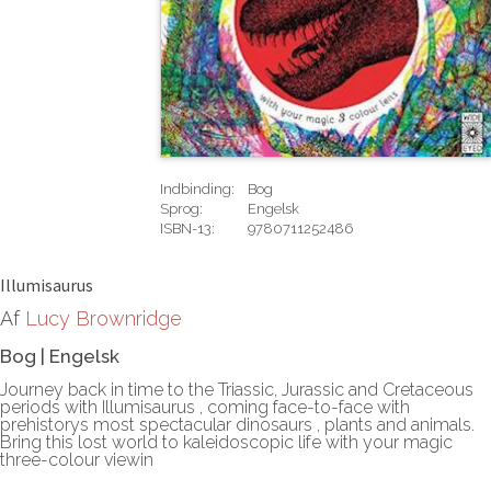
Indbinding:
Bog
Sprog:
Engelsk
ISBN-13:
9780711252486
Rediger
Illumisaurus
Af
Lucy Brownridge
Bog
|
Engelsk
Journey back in time to the Triassic, Jurassic and Cretaceous
periods with Illumisaurus , coming face-to-face with
prehistorys most spectacular dinosaurs , plants and animals.
Bring this lost world to kaleidoscopic life with your magic
three-colour viewin