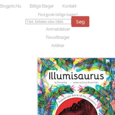
Bogpris.Nu
Billige Bøger
Kontakt
Find gode billige bøger!
Søg
Anmeldelser
Favoritbøger
Artikler