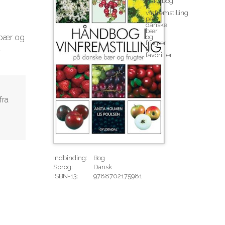
e bær og
l
fra
Indbinding:
Bog
Sprog:
Dansk
ISBN-13:
9788702175981
Rediger