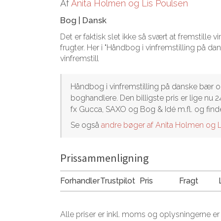
Af
Anita Holmen og Lis Poulsen
Bog
|
Dansk
Det er faktisk slet ikke så svært at fremstille
frugter. Her i "Håndbog i vinfremstilling på da
vinfremstill
Håndbog i vinfremstilling på danske bær o
boghandlere. Den billigste pris er lige nu 
fx Gucca, SAXO og Bog & Idé m.fl. og find
Se også
andre bøger af Anita Holmen og L
Prissammenligning
Forhandler
Trustpilot
Pris
Fragt
Alle priser er inkl. moms og oplysningerne er