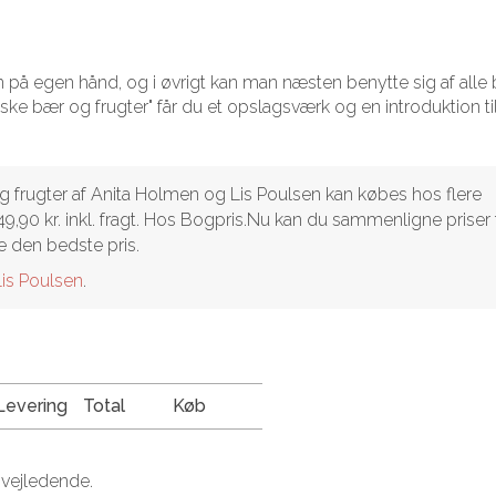
 vin på egen hånd, og i øvrigt kan man næsten benytte sig af all
nske bær og frugter" får du et opslagsværk og en introduktion ti
g frugter af Anita Holmen og Lis Poulsen kan købes hos flere
249,90 kr. inkl. fragt. Hos Bogpris.Nu kan du sammenligne priser 
e den bedste pris.
is Poulsen
.
Levering
Total
Køb
 vejledende.