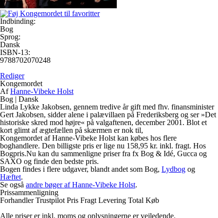
Indbinding:
Bog
Sprog:
Dansk
ISBN-13:
9788702070248
Rediger
Kongemordet
Af
Hanne-Vibeke Holst
Bog
|
Dansk
Linda Lykke Jakobsen, gennem tredive år gift med fhv. finansminister
Gert Jakobsen, sidder alene i palævillaen på Frederiksberg og ser »Det
historiske skred mod højre« på valgaftenen, december 2001. Blot et
kort glimt af ægtefællen på skærmen er nok til,
Kongemordet af Hanne-Vibeke Holst kan købes hos flere
boghandlere. Den billigste pris er lige nu 158,95 kr. inkl. fragt. Hos
Bogpris.Nu kan du sammenligne priser fra fx Bog & Idé, Gucca og
SAXO og finde den bedste pris.
Bogen findes i flere udgaver, blandt andet som Bog,
Lydbog
og
Hæftet
.
Se også
andre bøger af Hanne-Vibeke Holst
.
Prissammenligning
Forhandler
Trustpilot
Pris
Fragt
Levering
Total
Køb
Alle priser er inkl. moms og oplysningerne er vejledende.