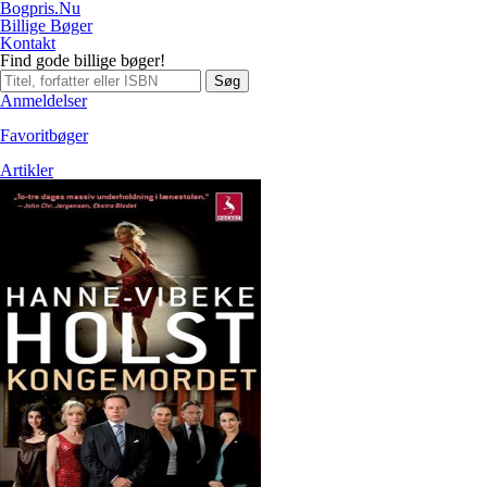
Bogpris.Nu
Billige Bøger
Kontakt
Find gode billige bøger!
Søg
Anmeldelser
Favoritbøger
Artikler