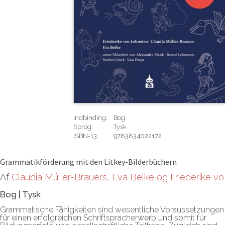
Indbinding:
Bog
Sprog:
Tysk
ISBN-13:
9783834022172
Rediger
Grammatikförderung mit den Litkey-Bilderbüchern
Af
Claudia Müller-Brauers, Eva Belke og Friederike vo
Bog
|
Tysk
Grammatische Fähigkeiten sind wesentliche Voraussetzungen
für einen erfolgreichen Schriftspracherwerb und somit für