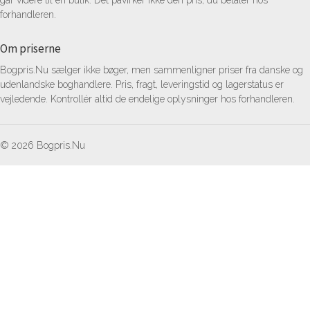
går videre til en butik. Det påvirker ikke den pris, du betaler hos
forhandleren.
Om priserne
Bogpris.Nu sælger ikke bøger, men sammenligner priser fra danske og
udenlandske boghandlere. Pris, fragt, leveringstid og lagerstatus er
vejledende. Kontrollér altid de endelige oplysninger hos forhandleren.
© 2026 Bogpris.Nu