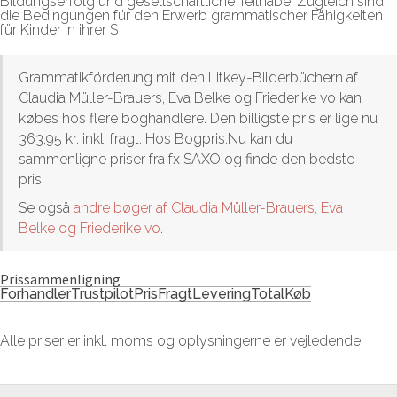
Bildungserfolg und gesellschaftliche Teilhabe. Zugleich sind
die Bedingungen für den Erwerb grammatischer Fähigkeiten
für Kinder in ihrer S
Grammatikförderung mit den Litkey-Bilderbüchern af
Claudia Müller-Brauers, Eva Belke og Friederike vo kan
købes hos flere boghandlere. Den billigste pris er lige nu
363,95 kr. inkl. fragt. Hos Bogpris.Nu kan du
sammenligne priser fra fx SAXO og finde den bedste
pris.
Se også
andre bøger af Claudia Müller-Brauers, Eva
Belke og Friederike vo
.
Prissammenligning
Forhandler
Trustpilot
Pris
Fragt
Levering
Total
Køb
Alle priser er inkl. moms og oplysningerne er vejledende.