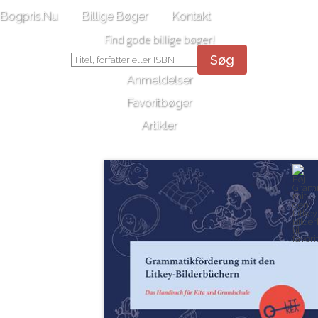
Bogpris.Nu
Billige Bøger
Kontakt
Find gode billige bøger!
Søg
Anmeldelser
Favoritbøger
Artikler