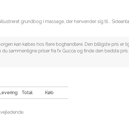
llustreret grundbog i massage, der henvender sig til... Sideantal
rgen kan købes hos flere boghandlere. Den billigste pris er li
kan du sammenligne priser fra fx Gucca og finde den bedste pris.
Levering
Total
Køb
 vejledende.