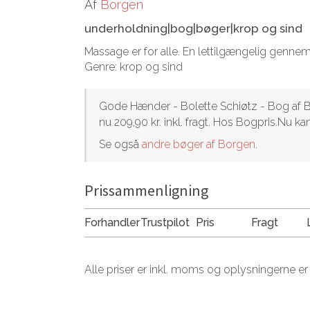
Af
Borgen
underholdning|bog|bøger|krop og sind
Massage er for alle. En lettilgængelig gennemi
Genre: krop og sind
Gode Hænder - Bolette Schiøtz - Bog af Bo
nu 209,90 kr. inkl. fragt. Hos Bogpris.Nu 
Se også
andre bøger af Borgen
.
Prissammenligning
Forhandler
Trustpilot
Pris
Fragt
Alle priser er inkl. moms og oplysningerne er