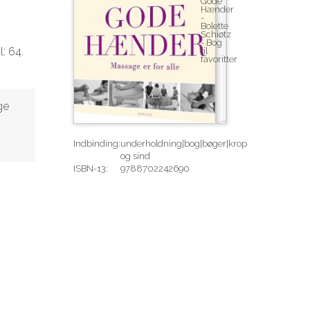
: 64.
ge
Indbinding:
underholdning|bog|bøger|krop
og sind
ISBN-13:
9788702242690
Rediger