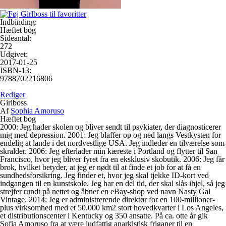
Indbinding:
Hæftet bog
Sideantal:
272
Udgivet:
2017-01-25
ISBN-13:
9788702216806
Rediger
Girlboss
Af
Sophia Amoruso
Hæftet bog
2000: Jeg hader skolen og bliver sendt til psykiater, der diagnosticerer
mig med depression. 2001: Jeg blaffer op og ned langs Vestkysten for
endelig at lande i det nordvestlige USA. Jeg indleder en tilværelse som
skralder. 2006: Jeg efterlader min kæreste i Portland og flytter til San
Francisco, hvor jeg bliver fyret fra en eksklusiv skobutik. 2006: Jeg får
brok, hvilket betyder, at jeg er nødt til at finde et job for at få en
sundhedsforsikring. Jeg finder et, hvor jeg skal tjekke ID-kort ved
indgangen til en kunstskole. Jeg har en del tid, der skal slås ihjel, så jeg
strejfer rundt på nettet og åbner en eBay-shop ved navn Nasty Gal
Vintage. 2014: Jeg er administrerende direktør for en 100-millioner-
plus virksomhed med et 50.000 km2 stort hovedkvarter i Los Angeles,
et distributionscenter i Kentucky og 350 ansatte. På ca. otte år gik
Sofia Amoruso fra at være ludfattig anarkistisk friganer til en