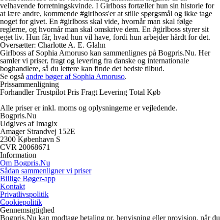
velhavende forretningskvinde. I Girlboss fortæller hun sin historie for
at lære andre, kommende #girlboss'er at stille spørgsmål og ikke tage
noget for givet. En #girlboss skal vide, hvornår man skal følge
reglerne, og hvornår man skal omskrive dem. En #girlboss styrer sit
eget liv. Hun får, hvad hun vil have, fordi hun arbejder hårdt for det.
Oversætter: Charlotte A. E. Glahn
Girlboss af Sophia Amoruso kan sammenlignes på Bogpris.Nu. Her
samler vi priser, fragt og levering fra danske og internationale
boghandlere, så du lettere kan finde det bedste tilbud.
Se også
andre bøger af Sophia Amoruso
.
Prissammenligning
Forhandler
Trustpilot
Pris
Fragt
Levering
Total
Køb
Alle priser er inkl. moms og oplysningerne er vejledende.
Bogpris.Nu
Udgives af Imagix
Amager Strandvej 152E
2300 København S
CVR 20068671
Information
Om Bogpris.Nu
Sådan sammenligner vi priser
Billige Bøger-app
Kontakt
Privatlivspolitik
Cookiepolitik
Gennemsigtighed
Bogpris.Nu kan modtage betaling pr. henvisning eller provision, når du