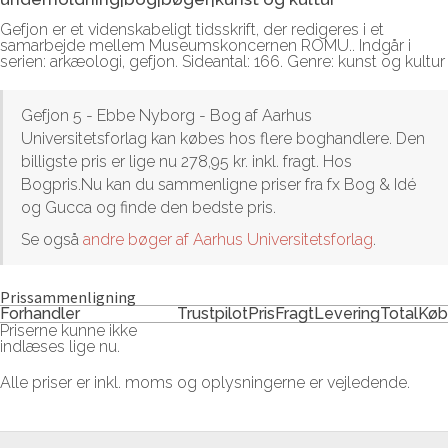
Gefjon er et videnskabeligt tidsskrift, der redigeres i et
samarbejde mellem Museumskoncernen ROMU.. Indgår i
serien: arkæologi, gefjon. Sideantal: 166. Genre: kunst og kultur
Gefjon 5 - Ebbe Nyborg - Bog af Aarhus
Universitetsforlag kan købes hos flere boghandlere. Den
billigste pris er lige nu 278,95 kr. inkl. fragt. Hos
Bogpris.Nu kan du sammenligne priser fra fx Bog & Idé
og Gucca og finde den bedste pris.
Se også
andre bøger af Aarhus Universitetsforlag
.
Prissammenligning
Forhandler
Trustpilot
Pris
Fragt
Levering
Total
Køb
Priserne kunne ikke
indlæses lige nu.
Alle priser er inkl. moms og oplysningerne er vejledende.