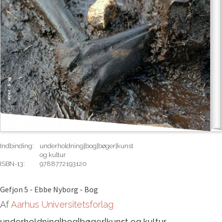
Indbinding:
underholdning|bog|bøger|kunst
og kultur
ISBN-13:
9788772193120
Rediger
Gefjon 5 - Ebbe Nyborg - Bog
Af
Aarhus Universitetsforlag
underholdning|bog|bøger|kunst og kultur