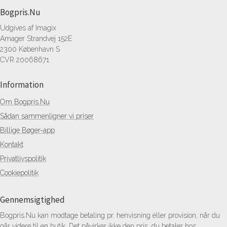
Bogpris.Nu
Udgives af Imagix
Amager Strandvej 152E
2300 København S
CVR 20068671
Information
Om Bogpris.Nu
Sådan sammenligner vi priser
Billige Bøger-app
Kontakt
Privatlivspolitik
Cookiepolitik
Gennemsigtighed
Bogpris.Nu kan modtage betaling pr. henvisning eller provision, når du
går videre til en butik. Det påvirker ikke den pris, du betaler hos