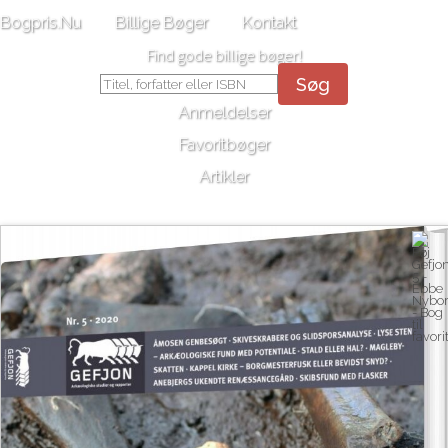
Bogpris.Nu
Billige Bøger
Kontakt
Find gode billige bøger!
Søg
Anmeldelser
Favoritbøger
Artikler