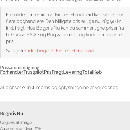
Fremtiden er feminin af Kirsten Stendevad kan købes hos
flere boghandlere. Den billigste pris er lige nu 289,90 kr.
inkl. fragt. Hos Bogpris.Nu kan du sammenligne priser fra
fx Gucca, SAXO og Bog & Idé m.fl. og finde den bedste
pris.
Se også
andre bøger af Kirsten Stendevad
.
Prissammenligning
Forhandler
Trustpilot
Pris
Fragt
Levering
Total
Køb
Alle priser er inkl. moms og oplysningerne er vejledende.
Bogpris.Nu
Udgives af Imagix
Amager Strandvej 152E