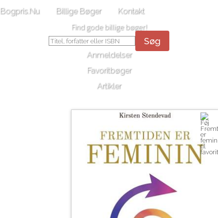
Bogpris.Nu
Billige Bøger
Kontakt
Find gode billige bøger!
Søg
Anmeldelser
Favoritbøger
Artikler