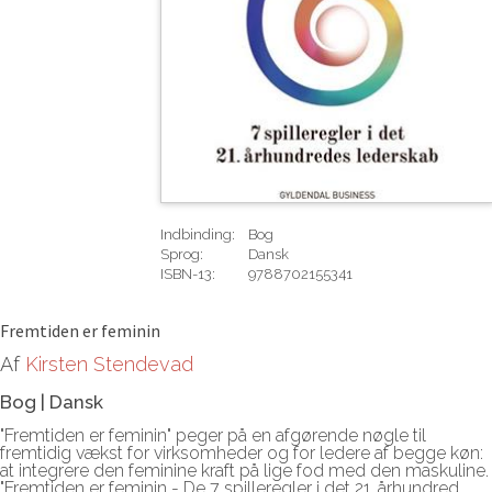
Indbinding:
Bog
Sprog:
Dansk
ISBN-13:
9788702155341
Rediger
Fremtiden er feminin
Af
Kirsten Stendevad
Bog
|
Dansk
"Fremtiden er feminin" peger på en afgørende nøgle til
fremtidig vækst for virksomheder og for ledere af begge køn:
at integrere den feminine kraft på lige fod med den maskuline.
"Fremtiden er feminin - De 7 spilleregler i det 21. århundred