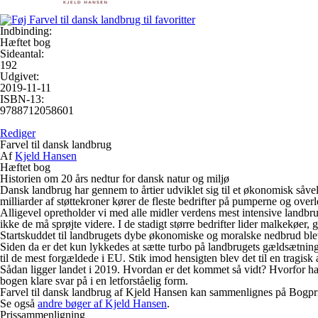
Indbinding:
Hæftet bog
Sideantal:
192
Udgivet:
2019-11-11
ISBN-13:
9788712058601
Rediger
Farvel til dansk landbrug
Af
Kjeld Hansen
Hæftet bog
Historien om 20 års nedtur for dansk natur og miljø
Dansk landbrug har gennem to årtier udviklet sig til et økonomisk såvel
milliarder af støttekroner kører de fleste bedrifter på pumperne og ove
Alligevel opretholder vi med alle midler verdens mest intensive landbr
ikke de må sprøjte videre. I de stadigt større bedrifter lider malkekøer
Startskuddet til landbrugets dybe økonomiske og moralske nedbrud ble
Siden da er det kun lykkedes at sætte turbo på landbrugets gældsætnin
til de mest forgældede i EU. Stik imod hensigten blev det til en tragisk 
Sådan ligger landet i 2019. Hvordan er det kommet så vidt? Hvorfor har 
bogen klare svar på i en letforståelig form.
Farvel til dansk landbrug af Kjeld Hansen kan sammenlignes på Bogpris.N
Se også
andre bøger af Kjeld Hansen
.
Prissammenligning