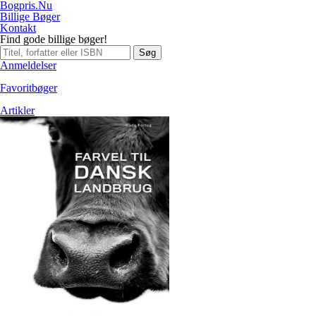
Bogpris.Nu
Billige Bøger
Kontakt
Find gode billige bøger!
Søg
Anmeldelser
Favoritbøger
Artikler