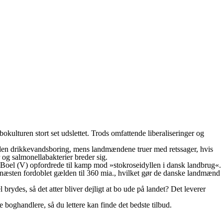
kulturen stort set udslettet. Trods omfattende liberaliseringer og
 anden drikkevandsboring, mens landmændene truer med retssager, hvis
r og salmonellabakterier breder sig.
Boel (V) opfordrede til kamp mod »stokroseidyllen i dansk landbrug«.
e næsten fordoblet gælden til 360 mia., hvilket gør de danske landmænd
rydes, så det atter bliver dejligt at bo ude på landet? Det leverer
 boghandlere, så du lettere kan finde det bedste tilbud.