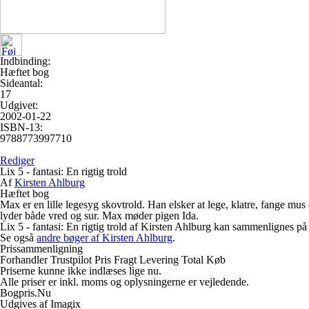
Indbinding:
Hæftet bog
Sideantal:
17
Udgivet:
2002-01-22
ISBN-13:
9788773997710
Rediger
Lix 5 - fantasi: En rigtig trold
Af
Kirsten Ahlburg
Hæftet bog
Max er en lille legesyg skovtrold. Han elsker at lege, klatre, fange mus 
lyder både vred og sur. Max møder pigen Ida.
Lix 5 - fantasi: En rigtig trold af Kirsten Ahlburg kan sammenlignes på 
Se også
andre bøger af Kirsten Ahlburg
.
Prissammenligning
Forhandler
Trustpilot
Pris
Fragt
Levering
Total
Køb
Priserne kunne ikke indlæses lige nu.
Alle priser er inkl. moms og oplysningerne er vejledende.
Bogpris.Nu
Udgives af Imagix