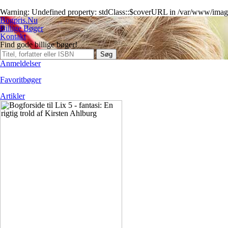
Warning
: Undefined property: stdClass::$coverURL in
/var/www/imagi
Bogpris.Nu
Billige Bøger
Kontakt
Find gode billige bøger!
Søg
Anmeldelser
Favoritbøger
Artikler