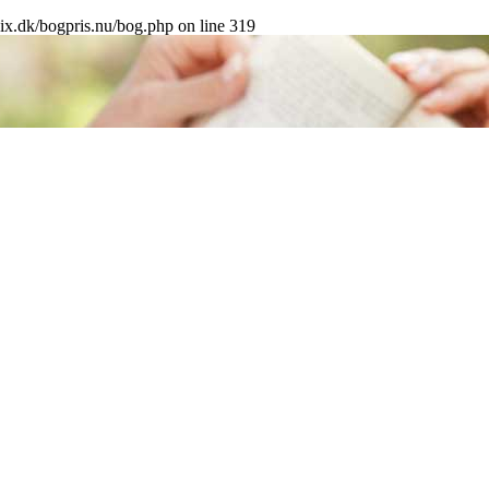
x.dk/bogpris.nu/bog.php
on line
319