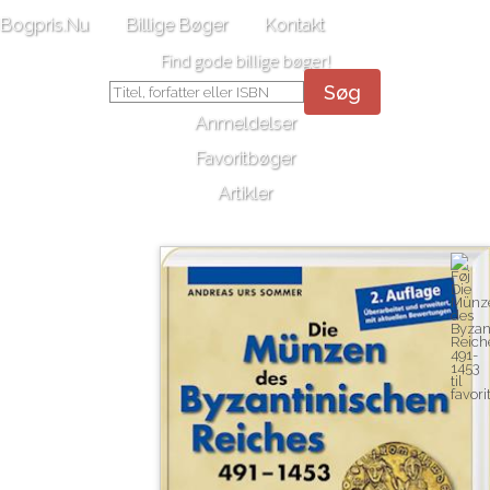
Bogpris.Nu
Billige Bøger
Kontakt
Find gode billige bøger!
Søg
Anmeldelser
Favoritbøger
Artikler