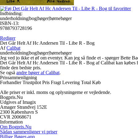
Indbinding:
underholdning|bog|bøger|børnebøger
ISBN-13:
9788793728196
Rediger
Det Går Helt Af Hc Andersen Til - Libe R - Bog
Af
Calibat
underholdning|bog|bøger|børnebøger
Jeg ved jo ikke et øf om eventyr. Kan jeg så finde et - spørger Bette B
Det Går Helt Af Hc Andersen Til - Libe R - Bog af Calibat kan købes ho
finde den bedste pris.
Se også
andre bøger af Calibat
.
Prissammenligning
Forhandler
Trustpilot
Pris
Fragt
Levering
Total
Køb
Alle priser er inkl. moms og oplysningerne er vejledende.
Bogpris.Nu
Udgives af Imagix
Amager Strandvej 152E
2300 København S
CVR 20068671
Information
Om Bogpris.Nu
Sådan sammenligner vi priser
Billige Bøger-app