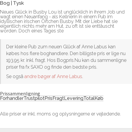
Bog
|
Tysk
Neues Glück in Busby Lou ist unglücklich in ihrem Job und
wagt einen Neuanfang - als Kellnerin in einem Pub im
idyllischen irischen Örtchen Busby. Mit der Liebe hat sie
eigentlich nichts mehr am Hut, zu oft ist sie enttäuscht
worden. Doch eines Tages ste
Der kleine Pub zum neuen Glück af Anne Labus kan
købes hos flere boghandlere. Den billigste pris er lige nu
193,95 kr. inkl. fragt. Hos Bogpris.Nu kan du sammenligne
priser fra fx SAXO og finde den bedste pris.
Se også
andre bøger af Anne Labus
.
Prissammenligning
Forhandler
Trustpilot
Pris
Fragt
Levering
Total
Køb
Alle priser er inkl. moms og oplysningerne er vejledende.