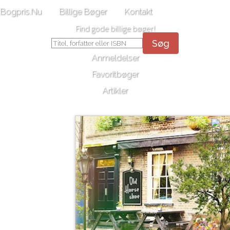
Bogpris.Nu
Billige Bøger
Kontakt
Find gode billige bøger!
Søg
Anmeldelser
Favoritbøger
Artikler