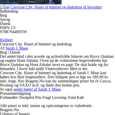
Indbinding:
Bog
Sprog:
Dansk
ISBN-13:
9788794490559
Rediger
Crescent City. Huset af himmel og åndedrag
Af
Sarah J. Maas
Bog
|
Dansk
Det andet bind i den sexede og actionfyldte hitserie om Bryce Quinlan
og englen Hunt Athalar. Oven på de voldsomme begivenheder har
Bryce Quinlan og Hunt Athalar lavet en pagt: De skal holde sig fra
hinanden. I hvert fald indtil Vintersolhverv Men er det
Crescent City. Huset af himmel og åndedrag af Sarah J. Maas kan
købes hos flere boghandlere. Den billigste pris er lige nu 189,90 kr.
inkl. fragt. Hos Bogpris.Nu kan du sammenligne priser fra fx Gucca,
Proshop og SAXO m.fl. og finde den bedste pris.
Se også
andre bøger af Sarah J. Maas
.
Prissammenligning
Forhandler
Trustpilot
Pris
Fragt
Levering
Total
Køb
Alle priser er inkl. moms og oplysningerne er vejledende.
Bogpris.Nu
Udgives af Imagix