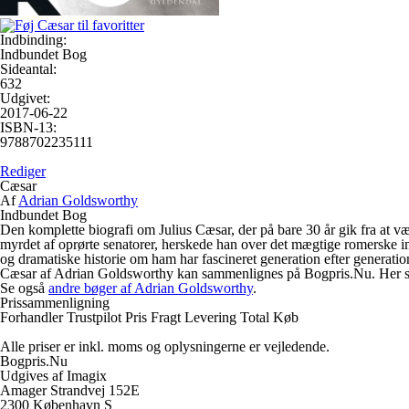
Indbinding:
Indbundet Bog
Sideantal:
632
Udgivet:
2017-06-22
ISBN-13:
9788702235111
Rediger
Cæsar
Af
Adrian Goldsworthy
Indbundet Bog
Den komplette biografi om Julius Cæsar, der på bare 30 år gik fra at væ
myrdet af oprørte senatorer, herskede han over det mægtige romerske im
og dramatiske historie om ham har fascineret generation efter generatio
Cæsar af Adrian Goldsworthy kan sammenlignes på Bogpris.Nu. Her samler
Se også
andre bøger af Adrian Goldsworthy
.
Prissammenligning
Forhandler
Trustpilot
Pris
Fragt
Levering
Total
Køb
Alle priser er inkl. moms og oplysningerne er vejledende.
Bogpris.Nu
Udgives af Imagix
Amager Strandvej 152E
2300 København S