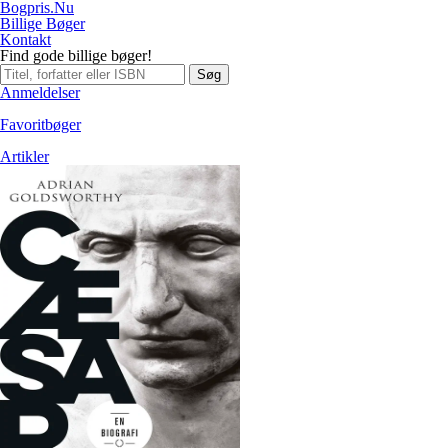
Bogpris.Nu
Billige Bøger
Kontakt
Find gode billige bøger!
Søg
Anmeldelser
Favoritbøger
Artikler