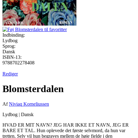
Indbinding:
Lydbog
Sprog:
Dansk
ISBN-13:
9788702278408
Rediger
Blomsterdalen
Af
Niviaq Korneliussen
Lydbog
|
Dansk
HVAD ER MIT NAVN? JEG HAR IKKE ET NAVN, JEG ER
BARE ET TAL. Hun oplevede det første selvmord, da hun var
tretten. Selv vil hun begraves mellem de høje fjelde i den