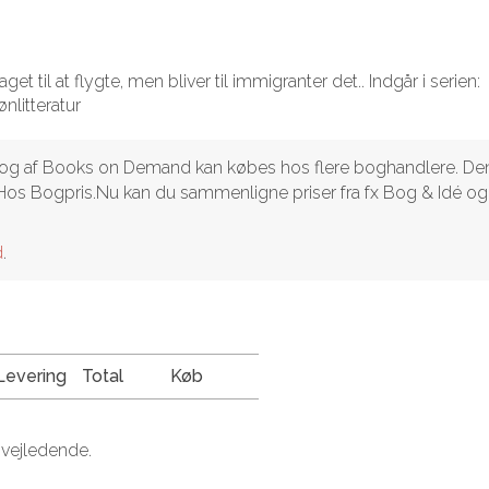
get til at flygte, men bliver til immigranter det.. Indgår i serien:
nlitteratur
 Bog af Books on Demand kan købes hos flere boghandlere. De
ragt. Hos Bogpris.Nu kan du sammenligne priser fra fx Bog & Idé og
d
.
Levering
Total
Køb
 vejledende.