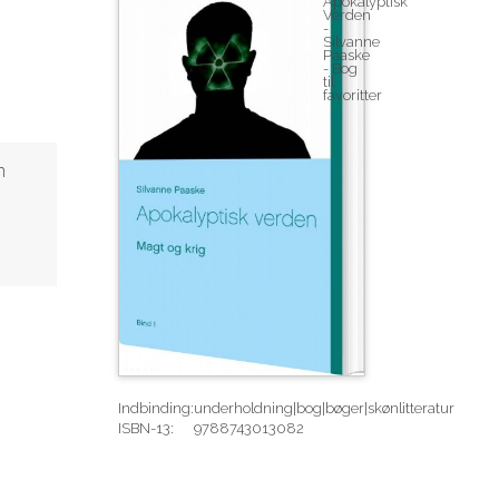
n
Indbinding:
underholdning|bog|bøger|skønlitteratur
ISBN-13:
9788743013082
Rediger