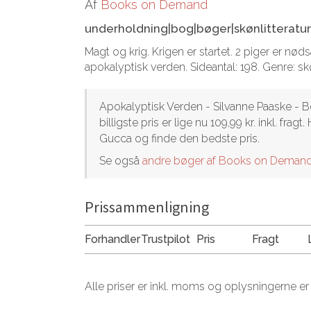
Af
Books on Demand
underholdning|bog|bøger|skønlitteratur
Magt og krig. Krigen er startet. 2 piger er nødsa
apokalyptisk verden. Sideantal: 198. Genre: skø
Apokalyptisk Verden - Silvanne Paaske -
billigste pris er lige nu 109,99 kr. inkl. f
Gucca og finde den bedste pris.
Se også
andre bøger af Books on Deman
Prissammenligning
Forhandler
Trustpilot
Pris
Fragt
Alle priser er inkl. moms og oplysningerne er