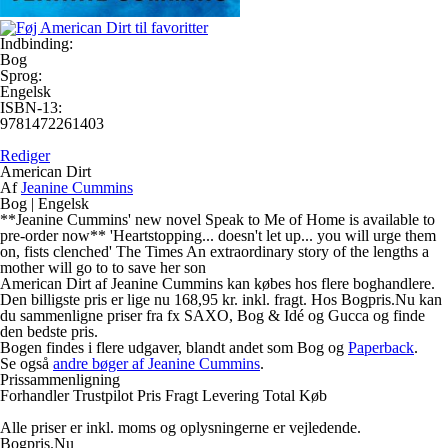
Indbinding:
Bog
Sprog:
Engelsk
ISBN-13:
9781472261403
Rediger
American Dirt
Af
Jeanine Cummins
Bog
|
Engelsk
**Jeanine Cummins' new novel Speak to Me of Home is available to
pre-order now** 'Heartstopping... doesn't let up... you will urge them
on, fists clenched' The Times An extraordinary story of the lengths a
mother will go to to save her son
American Dirt af Jeanine Cummins kan købes hos flere boghandlere.
Den billigste pris er lige nu 168,95 kr. inkl. fragt. Hos Bogpris.Nu kan
du sammenligne priser fra fx SAXO, Bog & Idé og Gucca og finde
den bedste pris.
Bogen findes i flere udgaver, blandt andet som Bog og
Paperback
.
Se også
andre bøger af Jeanine Cummins
.
Prissammenligning
Forhandler
Trustpilot
Pris
Fragt
Levering
Total
Køb
Alle priser er inkl. moms og oplysningerne er vejledende.
Bogpris.Nu