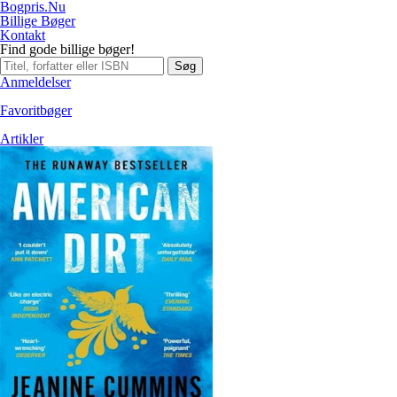
Bogpris.Nu
Billige Bøger
Kontakt
Find gode billige bøger!
Søg
Anmeldelser
Favoritbøger
Artikler