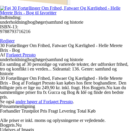
Indbinding:
underholdning|bog|bøger|samfund og historie
ISBN-13:
9788793716216
Rediger
30 Fortællinger Om Frihed, Fatwaer Og Kærlighed - Helle Merete
Brix - Bog
Af
Forlaget Pressto
underholdning|bog|bøger|samfund og historie
En samling af 30 personlige og varierede tekster, der udforsker frihed,
tro og konflikt i en verden... Sideantal: 136. Genre: samfund og
historie
30 Fortællinger Om Frihed, Fatwaer Og Kærlighed - Helle Merete
Brix - Bog af Forlaget Pressto kan købes hos flere boghandlere. Den
billigste pris er lige nu 249,90 kr. inkl. fragt. Hos Bogpris.Nu kan du
sammenligne priser fra fx Gucca og Bog & Idé og finde den bedste
pris.
Se også
andre bøger af Forlaget Pressto
.
Prissammenligning
Forhandler
Trustpilot
Pris
Fragt
Levering
Total
Køb
Alle priser er inkl. moms og oplysningerne er vejledende.
Bogpris.Nu
Udgives af Imagix