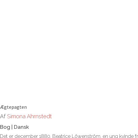
Ægtepagten
Af
Simona Ahrnstedt
Bog
|
Dansk
Det er december 1880. Beatrice Löwenström, en ung kvinde fra