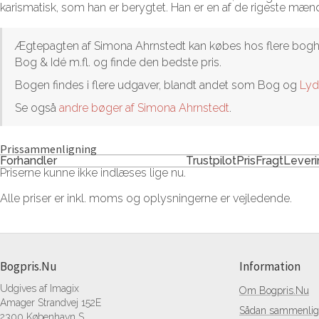
karismatisk, som han er berygtet. Han er en af de rigeste mæn
Ægtepagten af Simona Ahrnstedt kan købes hos flere boghandl
Bog & Idé m.fl. og finde den bedste pris.
Bogen findes i flere udgaver, blandt andet som Bog og
Ly
Se også
andre bøger af Simona Ahrnstedt
.
Prissammenligning
Forhandler
Trustpilot
Pris
Fragt
Leveri
Priserne kunne ikke indlæses lige nu.
Alle priser er inkl. moms og oplysningerne er vejledende.
Bogpris.Nu
Information
Udgives af Imagix
Om Bogpris.Nu
Amager Strandvej 152E
Sådan sammenlign
2300 København S