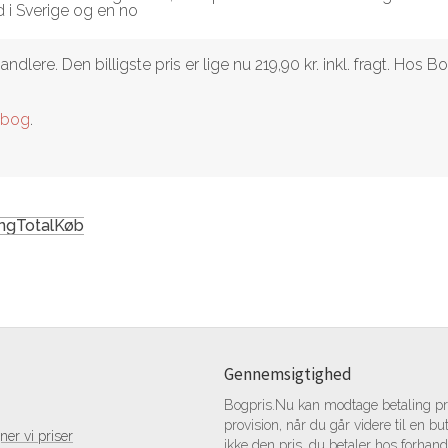
d i Sverige og en no
ere. Den billigste pris er lige nu 219,90 kr. inkl. fragt. Hos
dbog
.
ng
Total
Køb
Gennemsigtighed
Bogpris.Nu kan modtage betaling pr.
provision, når du går videre til en bu
er vi priser
ikke den pris, du betaler hos forhand