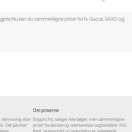
 Bogpris.Nu kan du sammenligne priser fra fx Gucca, SAXO og
Om priserne
 henvisning eller
Bogpris.Nu sælger ikke bøger, men sammenligner
tik. Det påvirker
priser fra danske og udenlandske boghandlere. Pris,
leren.
fragt, leveringstid og lagerstatus er vejledende.