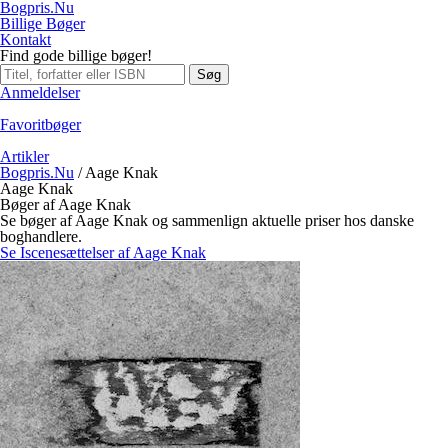
Bogpris.Nu
Billige Bøger
Kontakt
Find gode billige bøger!
Søg
Anmeldelser
Favoritbøger
Artikler
Bogpris.Nu
/
Aage Knak
Aage Knak
Bøger af Aage Knak
Se bøger af Aage Knak og sammenlign aktuelle priser hos danske
boghandlere.
Se Iscenesættelser af Aage Knak