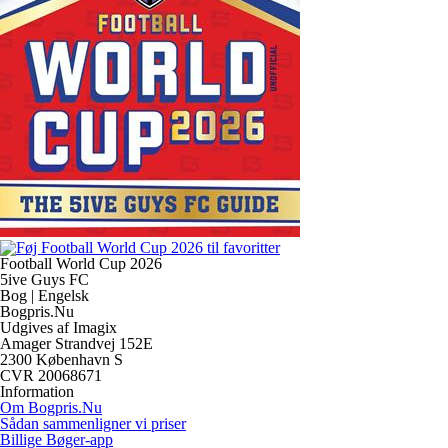
Football World Cup 2026
5ive Guys FC
Bog | Engelsk
Bogpris.Nu
Udgives af Imagix
Amager Strandvej 152E
2300 København S
CVR 20068671
Information
Om Bogpris.Nu
Sådan sammenligner vi priser
Billige Bøger-app