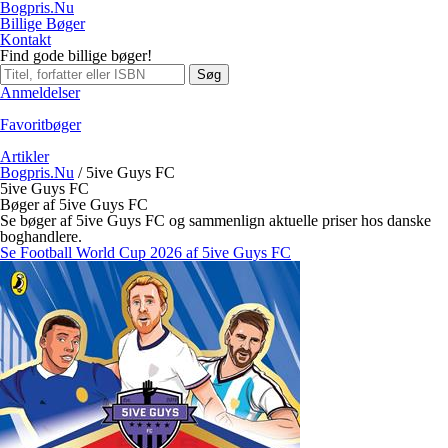
Bogpris.Nu
Billige Bøger
Kontakt
Find gode billige bøger!
Søg
Anmeldelser
Favoritbøger
Artikler
Bogpris.Nu
/
5ive Guys FC
5ive Guys FC
Bøger af 5ive Guys FC
Se bøger af 5ive Guys FC og sammenlign aktuelle priser hos danske
boghandlere.
Se Football World Cup 2026 af 5ive Guys FC