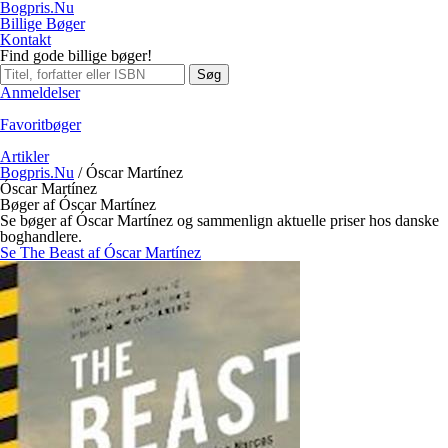
Bogpris.Nu
Billige Bøger
Kontakt
Find gode billige bøger!
Søg
Anmeldelser
Favoritbøger
Artikler
Bogpris.Nu
/
Óscar Martínez
Óscar Martínez
Bøger af Óscar Martínez
Se bøger af Óscar Martínez og sammenlign aktuelle priser hos danske
boghandlere.
Se The Beast af Óscar Martínez