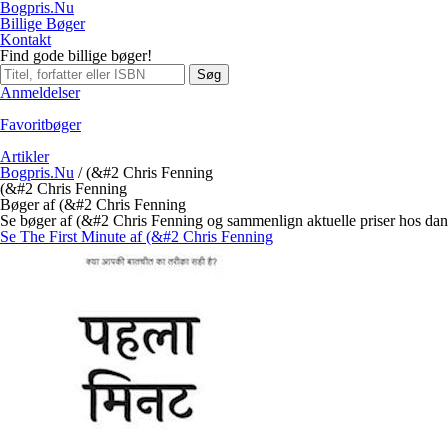
Bogpris.Nu
Billige Bøger
Kontakt
Find gode billige bøger!
Søg
Anmeldelser
Favoritbøger
Artikler
Bogpris.Nu
/
(&#2 Chris Fenning
(&#2 Chris Fenning
Bøger af (&#2 Chris Fenning
Se bøger af (&#2 Chris Fenning og sammenlign aktuelle priser hos da
Se The First Minute af (&#2 Chris Fenning