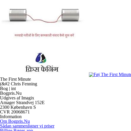
The First Minute
(&#2 Chris Fenning
Bog | int
Bogpris.Nu
Udgives af Imagix
Amager Strandvej 152E
2300 København S
CVR 20068671
Information
Om Bogpris.Nu
Sådan sammenligner vi priser
Billige Bøger-app