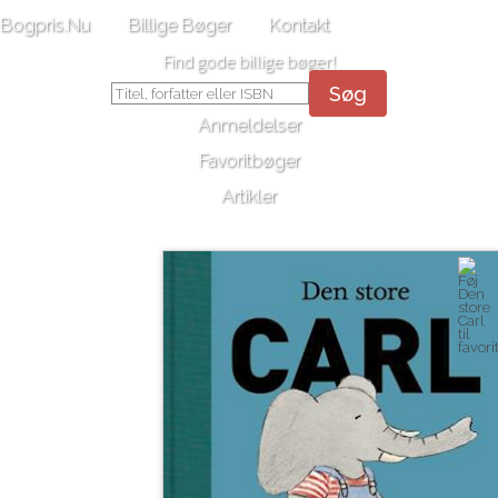
Bogpris.Nu
Billige Bøger
Kontakt
Find gode billige bøger!
Søg
Anmeldelser
Favoritbøger
Artikler