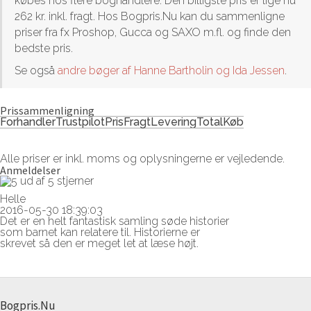
købes hos flere boghandlere. Den billigste pris er lige nu
262 kr. inkl. fragt. Hos Bogpris.Nu kan du sammenligne
priser fra fx Proshop, Gucca og SAXO m.fl. og finde den
bedste pris.
Se også
andre bøger af Hanne Bartholin og Ida Jessen
.
Prissammenligning
Forhandler
Trustpilot
Pris
Fragt
Levering
Total
Køb
Alle priser er inkl. moms og oplysningerne er vejledende.
Anmeldelser
Helle
2016-05-30 18:39:03
Det er en helt fantastisk samling søde historier
som barnet kan relatere til. Historierne er
skrevet så den er meget let at læse højt.
Bogpris.Nu