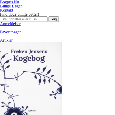
Bogpris.Nu
Billige Bøger
Kontakt
Find gode billige bøger!
Søg
Anmeldelser
Favoritbøger
Artikler