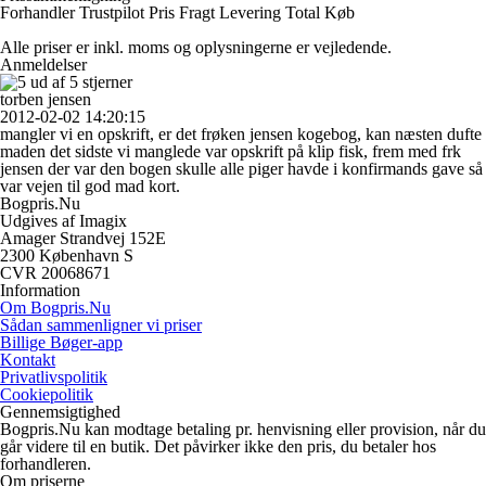
Forhandler
Trustpilot
Pris
Fragt
Levering
Total
Køb
Alle priser er inkl. moms og oplysningerne er vejledende.
Anmeldelser
torben jensen
2012-02-02 14:20:15
mangler vi en opskrift, er det frøken jensen kogebog, kan næsten dufte
maden det sidste vi manglede var opskrift på klip fisk, frem med frk
jensen der var den bogen skulle alle piger havde i konfirmands gave så
var vejen til god mad kort.
Bogpris.Nu
Udgives af Imagix
Amager Strandvej 152E
2300 København S
CVR 20068671
Information
Om Bogpris.Nu
Sådan sammenligner vi priser
Billige Bøger-app
Kontakt
Privatlivspolitik
Cookiepolitik
Gennemsigtighed
Bogpris.Nu kan modtage betaling pr. henvisning eller provision, når du
går videre til en butik. Det påvirker ikke den pris, du betaler hos
forhandleren.
Om priserne