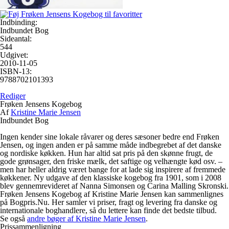
Indbinding:
Indbundet Bog
Sideantal:
544
Udgivet:
2010-11-05
ISBN-13:
9788702101393
Rediger
Frøken Jensens Kogebog
Af
Kristine Marie Jensen
Indbundet Bog
Ingen kender sine lokale råvarer og deres sæsoner bedre end Frøken
Jensen, og ingen anden er på samme måde indbegrebet af det danske
og nordiske køkken. Hun har altid sat pris på den skønne frugt, de
gode grønsager, den friske mælk, det saftige og velhængte kød osv. –
men har heller aldrig været bange for at lade sig inspirere af fremmede
køkkener. Ny udgave af den klassiske kogebog fra 1901, som i 2008
blev gennemrevideret af Nanna Simonsen og Carina Malling Skronski.
Frøken Jensens Kogebog af Kristine Marie Jensen kan sammenlignes
på Bogpris.Nu. Her samler vi priser, fragt og levering fra danske og
internationale boghandlere, så du lettere kan finde det bedste tilbud.
Se også
andre bøger af Kristine Marie Jensen
.
Prissammenligning