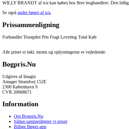
WILLY BRANDT af n/a kan købes hos flere boghandlere. Den billigste 
Se også
andre bøger af n/a
.
Prissammenligning
Forhandler
Trustpilot
Pris
Fragt
Levering
Total
Køb
Alle priser er inkl. moms og oplysningerne er vejledende.
Bogpris.Nu
Udgives af Imagix
Amager Strandvej 152E
2300 København S
CVR 20068671
Information
Om Bogpris.Nu
Sådan sammenligner vi priser
Billige Bøger-app