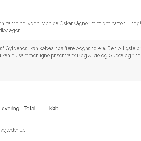
 en camping-vogn. Men da Oskar vågner midt om natten,.. Indgå
tudiebøger
 af Gyldendal kan købes hos flere boghandlere. Den billigste pr
s.Nu kan du sammenligne priser fra fx Bog & Idé og Gucca og fin
Levering
Total
Køb
 vejledende.