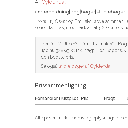
Af
Gyldendal
underholdning|bog|bøger|studiebøger
LIx-tal: 13 Oskar og Emil skal sove sammen i
serien: læs løs, ufoer. Sideantal: 52. Genre: s
Tror Du På Ufo'er? - Daniel Zimakoff - Bog
lige nu 328,95 kr. inkl. fragt. Hos Bogpri
den bedste pris.
Se også
andre bøger af Gyldendal
.
Prissammenligning
Forhandler
Trustpilot
Pris
Fragt
Alle priser er inkl. moms og oplysningerne er