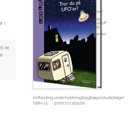
r i
is er
de
Indbinding:
underholdning|bog|bøger|studiebøger
ISBN-13:
9788702363166
Rediger