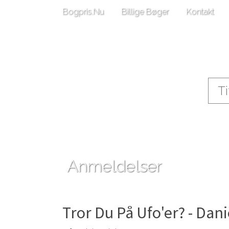
Bogpris.Nu
Billige Bøger
Kontakt
Anmeldelser
Tror Du På Ufo'er? - Dani