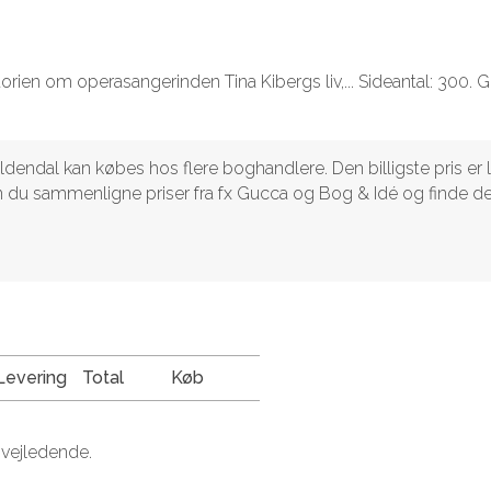
storien om operasangerinden Tina Kibergs liv,... Sideantal: 300. 
ldendal kan købes hos flere boghandlere. Den billigste pris er 
kan du sammenligne priser fra fx Gucca og Bog & Idé og finde d
Levering
Total
Køb
 vejledende.