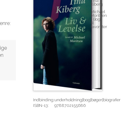
Genre:
lige
en
Indbinding:
underholdning|bog|bøger|biografier
ISBN-13:
9788702155686
Rediger