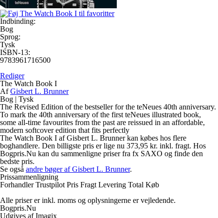
Indbinding:
Bog
Sprog:
Tysk
ISBN-13:
9783961716500
Rediger
The Watch Book I
Af
Gisbert L. Brunner
Bog
|
Tysk
The Revised Edition of the bestseller for the teNeues 40th anniversary.
To mark the 40th anniversary of the first teNeues illustrated book,
some all-time favourites from the past are reissued in an affordable,
modern softcover edition that fits perfectly
The Watch Book I af Gisbert L. Brunner kan købes hos flere
boghandlere. Den billigste pris er lige nu 373,95 kr. inkl. fragt. Hos
Bogpris.Nu kan du sammenligne priser fra fx SAXO og finde den
bedste pris.
Se også
andre bøger af Gisbert L. Brunner
.
Prissammenligning
Forhandler
Trustpilot
Pris
Fragt
Levering
Total
Køb
Alle priser er inkl. moms og oplysningerne er vejledende.
Bogpris.Nu
Udgives af Imagix