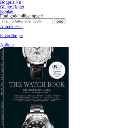
Bogpris.Nu
Billige Bøger
Kontakt
Find gode billige bøger!
Søg
Anmeldelser
Favoritbøger
Artikler