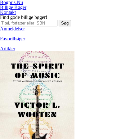
Bogpris.Nu
Billige Bøger
Kontakt
Find gode billige bøger!
Søg
Anmeldelser
Favoritbøger
Artikler