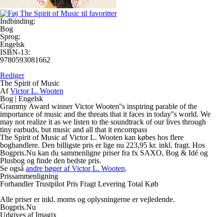
Indbinding:
Bog
Sprog:
Engelsk
ISBN-13:
9780593081662
Rediger
The Spirit of Music
Af
Victor L. Wooten
Bog
|
Engelsk
Grammy Award winner Victor Wooten''s inspiring parable of the
importance of music and the threats that it faces in today''s world. We
may not realize it as we listen to the soundtrack of our lives through
tiny earbuds, but music and all that it encompass
The Spirit of Music af Victor L. Wooten kan købes hos flere
boghandlere. Den billigste pris er lige nu 223,95 kr. inkl. fragt. Hos
Bogpris.Nu kan du sammenligne priser fra fx SAXO, Bog & Idé og
Plusbog og finde den bedste pris.
Se også
andre bøger af Victor L. Wooten
.
Prissammenligning
Forhandler
Trustpilot
Pris
Fragt
Levering
Total
Køb
Alle priser er inkl. moms og oplysningerne er vejledende.
Bogpris.Nu
Udgives af Imagix