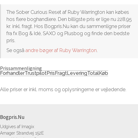
The Sober Curious Reset af Ruby Warrington kan købes
hos flere boghandlere. Den billigste pris er lige nu 228,95
kr. inkl. fragt. Hos Bogpris.Nu kan du sammenligne priser
fra fx Bog & Idé, SAXO og Plusbog og finde den bedste
pris.
Se også
andre bøger af Ruby Warrington
.
Prissammenligning
Forhandler
Trustpilot
Pris
Fragt
Levering
Total
Køb
Alle priser er inkl. moms og oplysningerne er vejledende.
Bogpris.Nu
Udgives af Imagix
Amager Strandvej 152E