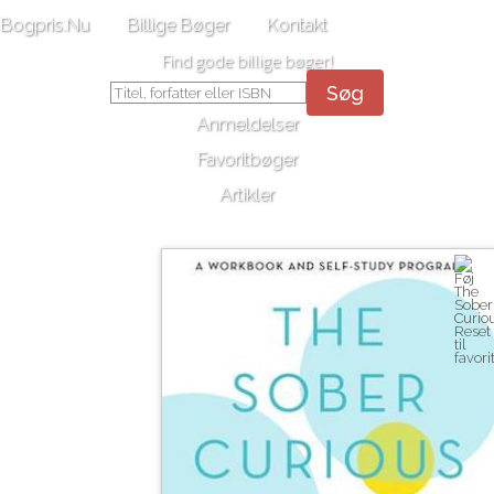
Bogpris.Nu
Billige Bøger
Kontakt
Find gode billige bøger!
Søg
Anmeldelser
Favoritbøger
Artikler