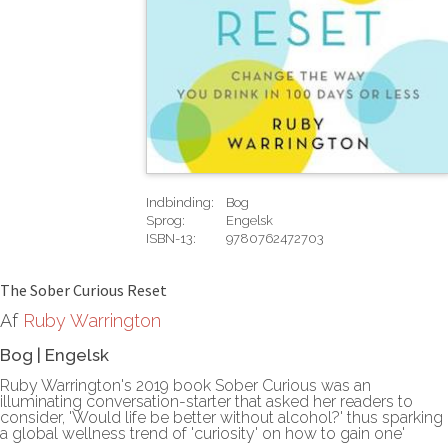
Indbinding:
Bog
Sprog:
Engelsk
ISBN-13:
9780762472703
Rediger
The Sober Curious Reset
Af
Ruby Warrington
Bog
|
Engelsk
Ruby Warrington's 2019 book Sober Curious was an
illuminating conversation-starter that asked her readers to
consider, 'Would life be better without alcohol?' thus sparking
a global wellness trend of 'curiosity' on how to gain one'