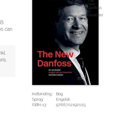
 B.
es can
kl.
ris.
Indbinding:
Bog
Sprog:
Engelsk
ISBN-13:
9788702192025
Rediger