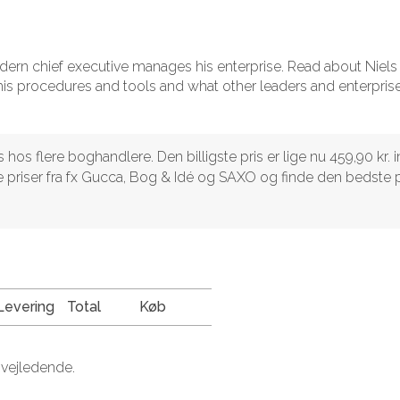
dern chief executive manages his enterprise. Read about Niels
 his procedures and tools and what other leaders and enterpris
s flere boghandlere. Den billigste pris er lige nu 459,90 kr. in
priser fra fx Gucca, Bog & Idé og SAXO og finde den bedste p
Levering
Total
Køb
 vejledende.