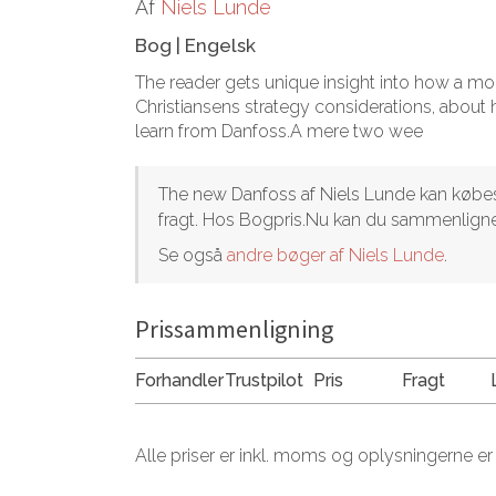
Af
Niels Lunde
Bog
|
Engelsk
The reader gets unique insight into how a mo
Christiansens strategy considerations, about
learn from Danfoss.A mere two wee
The new Danfoss af Niels Lunde kan købes ho
fragt. Hos Bogpris.Nu kan du sammenligne 
Se også
andre bøger af Niels Lunde
.
Prissammenligning
Forhandler
Trustpilot
Pris
Fragt
Alle priser er inkl. moms og oplysningerne er