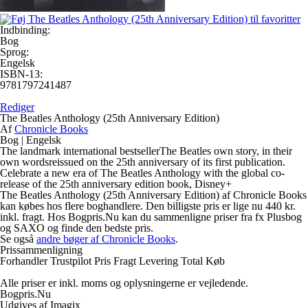
Indbinding:
Bog
Sprog:
Engelsk
ISBN-13:
9781797241487
Rediger
The Beatles Anthology (25th Anniversary Edition)
Af
Chronicle Books
Bog
|
Engelsk
The landmark international bestsellerThe Beatles own story, in their
own wordsreissued on the 25th anniversary of its first publication.
Celebrate a new era of The Beatles Anthology with the global co-
release of the 25th anniversary edition book, Disney+
The Beatles Anthology (25th Anniversary Edition) af Chronicle Books
kan købes hos flere boghandlere. Den billigste pris er lige nu 440 kr.
inkl. fragt. Hos Bogpris.Nu kan du sammenligne priser fra fx Plusbog
og SAXO og finde den bedste pris.
Se også
andre bøger af Chronicle Books
.
Prissammenligning
Forhandler
Trustpilot
Pris
Fragt
Levering
Total
Køb
Alle priser er inkl. moms og oplysningerne er vejledende.
Bogpris.Nu
Udgives af Imagix