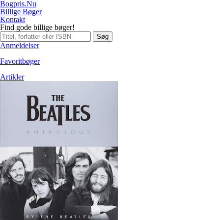
Bogpris.Nu
Billige Bøger
Kontakt
Find gode billige bøger!
Søg
Anmeldelser
Favoritbøger
Artikler