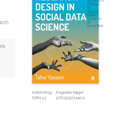
arch
ris
Indbinding:
Engelske bøger
ISBN-13:
9781529724400
Rediger