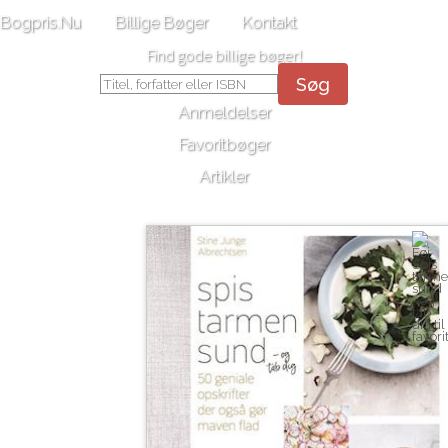
Bogpris.Nu
Billige Bøger
Kontakt
Find gode billige bøger!
Søg
Anmeldelser
Favoritbøger
Artikler