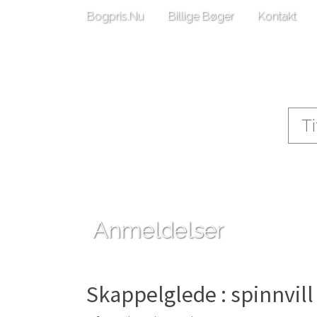
Bogpris.Nu
Billige Bøger
Kontakt
Anmeldelser
Skappelglede : spinnvill 