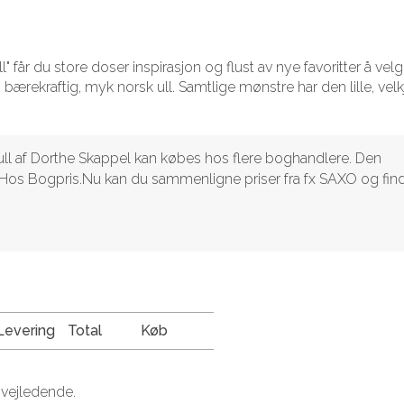
ll" får du store doser inspirasjon og flust av nye favoritter å vel
 bærekraftig, myk norsk ull. Samtlige mønstre har den lille, vel
k ull af Dorthe Skappel kan købes hos flere boghandlere. Den
ragt. Hos Bogpris.Nu kan du sammenligne priser fra fx SAXO og fin
Levering
Total
Køb
 vejledende.