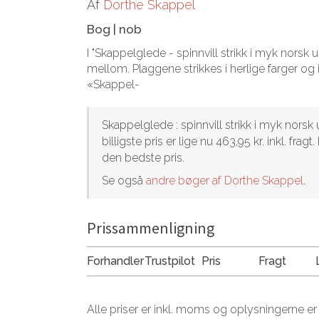
Af
Dorthe Skappel
Bog
|
nob
I "Skappelglede - spinnvill strikk i myk norsk u
mellom. Plaggene strikkes i herlige farger og i
«Skappel-
Skappelglede : spinnvill strikk i myk nors
billigste pris er lige nu 463,95 kr. inkl. f
den bedste pris.
Se også
andre bøger af Dorthe Skappel
.
Prissammenligning
Forhandler
Trustpilot
Pris
Fragt
Alle priser er inkl. moms og oplysningerne er