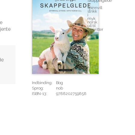
ge
kjente
de
Indbinding:
Bog
Sprog:
nob
ISBN-13:
9788202759858
Rediger