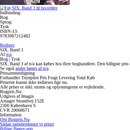
Indbinding:
Bog
Sprog:
Tysk
ISBN-13:
9783987212482
Rediger
SIX. Band 3
Af
n/a
Bog
|
Tysk
SIX. Band 3 af n/a kan købes hos flere boghandlere. Den billigste pris
Se også
andre bøger af n/a
.
Prissammenligning
Forhandler
Trustpilot
Pris
Fragt
Levering
Total
Køb
Priserne kunne ikke indlæses lige nu.
Alle priser er inkl. moms og oplysningerne er vejledende.
Bogpris.Nu
Udgives af Imagix
Amager Strandvej 152E
2300 København S
CVR 20068671
Information
Om Bogpris.Nu
Sådan sammenligner vi priser
Billige Bøger-app