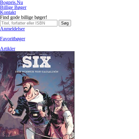
Bogpris.Nu
Billige Bøger
Kontakt
Find gode billige bøger!
Søg
Anmeldelser
Favoritbøger
Artikler