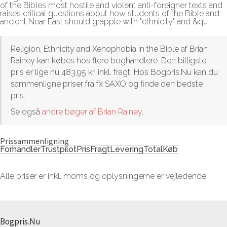
of the Bibles most hostile and violent anti-foreigner texts and
raises critical questions about how students of the Bible and
ancient Near East should grapple with "ethnicity" and &qu
Religion, Ethnicity and Xenophobia in the Bible af Brian
Rainey kan købes hos flere boghandlere. Den billigste
pris er lige nu 483,95 kr. inkl. fragt. Hos Bogpris.Nu kan du
sammenligne priser fra fx SAXO og finde den bedste
pris.
Se også
andre bøger af Brian Rainey
.
Prissammenligning
Forhandler
Trustpilot
Pris
Fragt
Levering
Total
Køb
Alle priser er inkl. moms og oplysningerne er vejledende.
Bogpris.Nu