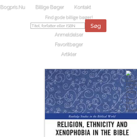
Bogpris.Nu
Billige Bøger
Kontakt
Find gode billige bøger!
Søg
Anmeldelser
Favoritbøger
Artikler