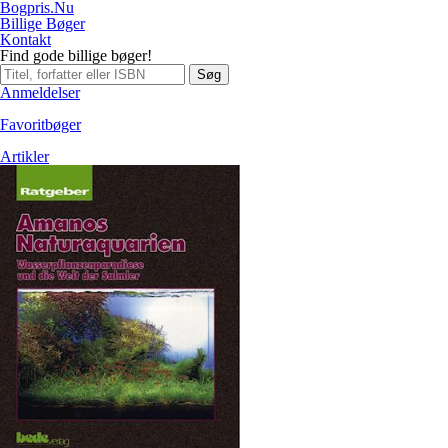
Bogpris.Nu
Billige Bøger
Kontakt
Find gode billige bøger!
Søg
Anmeldelser
Favoritbøger
Artikler