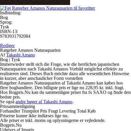
Indbinding:
Bog
Sprog:
Tysk
ISBN-13:
9783931792084
Rediger
Ratgeber Amanos Naturaquarien
Af
Takashi Amano
Bog
|
Tysk
Immerwieder stellt sich die Frage, wie die herrlichen japanischen
Naturaquarien nach Takashi Amanos Vorbild möglichst effektiv zu
realisieren sind. Dieses Buch möchte dazu alle wesentlichen Hinweise
in kurzer, aber anschaulicher Form vorstellen
Ratgeber Amanos Naturaquarien af Takashi Amano kan købes hos
flere boghandlere. Den billigste pris er lige nu 228,95 kr. inkl. fragt.
Hos Bogpris.Nu kan du sammenligne priser fra fx SAXO og finde den
bedste pris.
Se også
andre bøger af Takashi Amano
.
Prissammenligning
Forhandler
Trustpilot
Pris
Fragt
Levering
Total
Køb
Priserne kunne ikke indlæses lige nu.
Alle priser er inkl. moms og oplysningerne er vejledende.
Bogpris.Nu
Udgives af Imagix