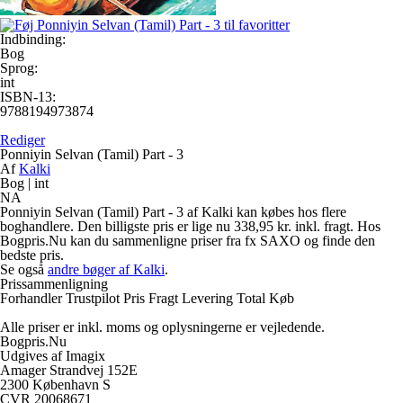
Indbinding:
Bog
Sprog:
int
ISBN-13:
9788194973874
Rediger
Ponniyin Selvan (Tamil) Part - 3
Af
Kalki
Bog
|
int
NA
Ponniyin Selvan (Tamil) Part - 3 af Kalki kan købes hos flere
boghandlere. Den billigste pris er lige nu 338,95 kr. inkl. fragt. Hos
Bogpris.Nu kan du sammenligne priser fra fx SAXO og finde den
bedste pris.
Se også
andre bøger af Kalki
.
Prissammenligning
Forhandler
Trustpilot
Pris
Fragt
Levering
Total
Køb
Alle priser er inkl. moms og oplysningerne er vejledende.
Bogpris.Nu
Udgives af Imagix
Amager Strandvej 152E
2300 København S
CVR 20068671