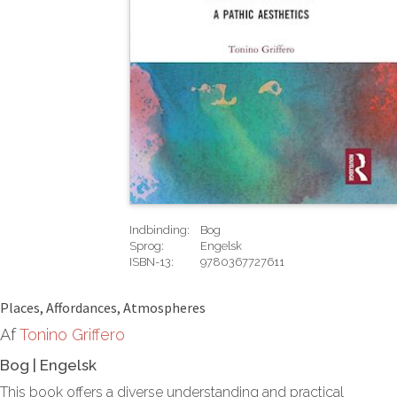
Indbinding:
Bog
Sprog:
Engelsk
ISBN-13:
9780367727611
Rediger
Places, Affordances, Atmospheres
Af
Tonino Griffero
Bog
|
Engelsk
This book offers a diverse understanding and practical