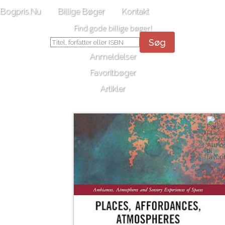
Bogpris.Nu
Billige Bøger
Kontakt
Find gode billige bøger!
Søg
Anmeldelser
Favoritbøger
Artikler