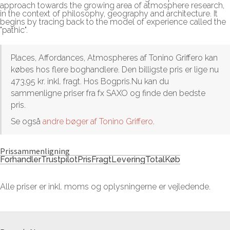
approach towards the growing area of atmosphere research,
in the context of philosophy, geography and architecture. It
begins by tracing back to the model of experience called the
"pathic".
Places, Affordances, Atmospheres af Tonino Griffero kan
købes hos flere boghandlere. Den billigste pris er lige nu
473,95 kr. inkl. fragt. Hos Bogpris.Nu kan du
sammenligne priser fra fx SAXO og finde den bedste
pris.
Se også
andre bøger af Tonino Griffero
.
Prissammenligning
Forhandler
Trustpilot
Pris
Fragt
Levering
Total
Køb
Alle priser er inkl. moms og oplysningerne er vejledende.