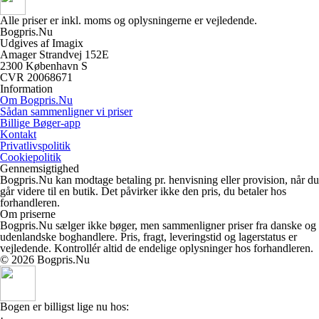
Alle priser er inkl. moms og oplysningerne er vejledende.
Bogpris.Nu
Udgives af Imagix
Amager Strandvej 152E
2300 København S
CVR 20068671
Information
Om Bogpris.Nu
Sådan sammenligner vi priser
Billige Bøger-app
Kontakt
Privatlivspolitik
Cookiepolitik
Gennemsigtighed
Bogpris.Nu kan modtage betaling pr. henvisning eller provision, når du
går videre til en butik. Det påvirker ikke den pris, du betaler hos
forhandleren.
Om priserne
Bogpris.Nu sælger ikke bøger, men sammenligner priser fra danske og
udenlandske boghandlere. Pris, fragt, leveringstid og lagerstatus er
vejledende. Kontrollér altid de endelige oplysninger hos forhandleren.
© 2026 Bogpris.Nu
Bogen er billigst lige nu hos:
·