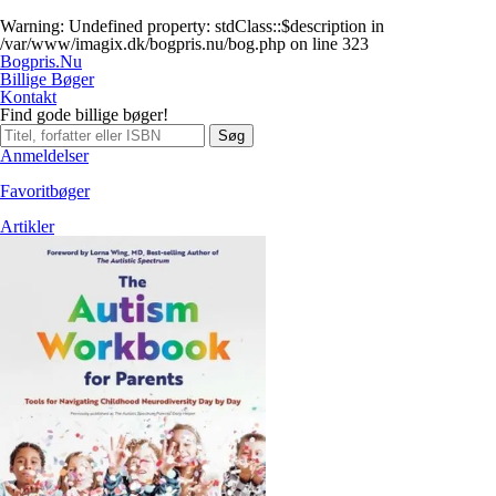
Warning
: Undefined property: stdClass::$description in
/var/www/imagix.dk/bogpris.nu/bog.php
on line
323
Bogpris.Nu
Billige Bøger
Kontakt
Find gode billige bøger!
Søg
Anmeldelser
Favoritbøger
Artikler