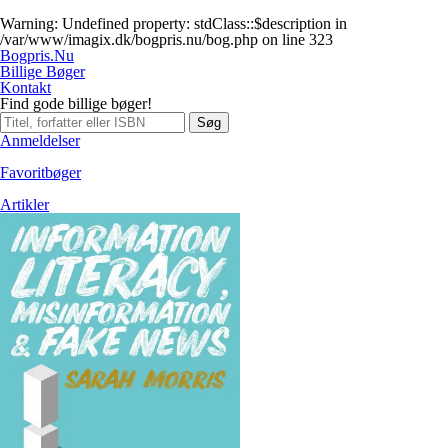
Warning
: Undefined property: stdClass::$description in
/var/www/imagix.dk/bogpris.nu/bog.php
on line
323
Bogpris.Nu
Billige Bøger
Kontakt
Find gode billige bøger!
Søg
Anmeldelser
Favoritbøger
Artikler