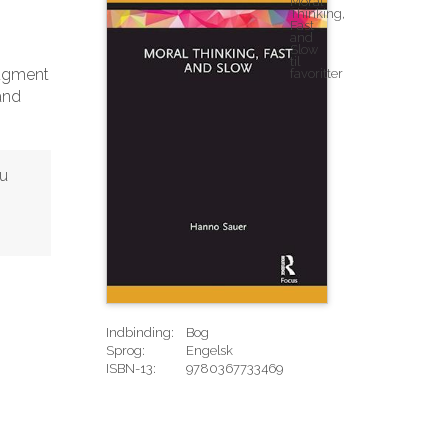
udgment
and
nu
Indbinding:
Bog
Sprog:
Engelsk
ISBN-13:
9780367733469
Rediger