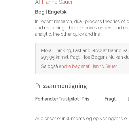
Af
Hanno Sauer
Bog
|
Engelsk
In recent research, dual-process theories of
and reasoning. These theories understand mor
analytic, the other quick and ins
Moral Thinking, Fast and Slow af Hanno Sau
293,95 kr. inkl. fragt. Hos Bogpris.Nu kan 
Se også
andre bøger af Hanno Sauer
.
Prissammenligning
Forhandler
Trustpilot
Pris
Fragt
Alle priser er inkl. moms og oplysningerne er