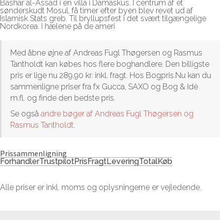
Bashar al-Assad i en villa i Damaskus. I centrum af et
sønderskudt Mosul, få timer efter byen blev revet ud af
Islamisk Stats greb. Til bryllupsfest i det svært tilgængelige
Nordkorea. I hælene på de ameri
Med åbne øjne af Andreas Fugl Thøgersen og Rasmus
Tantholdt kan købes hos flere boghandlere. Den billigste
pris er lige nu 289,90 kr. inkl. fragt. Hos Bogpris.Nu kan du
sammenligne priser fra fx Gucca, SAXO og Bog & Idé
m.fl. og finde den bedste pris.
Se også
andre bøger af Andreas Fugl Thøgersen og
Rasmus Tantholdt
.
Prissammenligning
Forhandler
Trustpilot
Pris
Fragt
Levering
Total
Køb
Alle priser er inkl. moms og oplysningerne er vejledende.