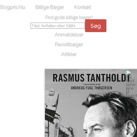
Bogpris.Nu
Billige Bøger
Kontakt
Find gode billige bøger!
Søg
Anmeldelser
Favoritbøger
Artikler