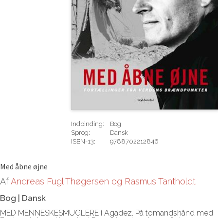
Indbinding:
Bog
Sprog:
Dansk
ISBN-13:
9788702212846
Rediger
Med åbne øjne
Af
Andreas Fugl Thøgersen og Rasmus Tantholdt
Bog
|
Dansk
MED MENNESKESMUGLERE i Agadez. På tomandshånd med