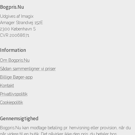
Bogpris.Nu
Udgives af Imagix
Amager Strandvej 152E
2300 København S
CVR 20068671
Information
Om Bogpris.Nu
Sådan sammenligner vi priser
Billige Bøger-app
Kontakt
Privatlivspolitik
Cookiepolitik
Gennemsigtighed
Bogpris.Nu kan modtage betaling pr. henvisning eller provision, når du
går videre til en butik. Det påvirker ikke den pris, du betaler hos